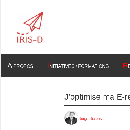
Aller
au
contenu
Association
Iris-
Recherche
et
D
Formation
A
I
R
PROPOS
NITIATIVES / FORMATIONS
J’optimise ma E-r
Serge Dielens