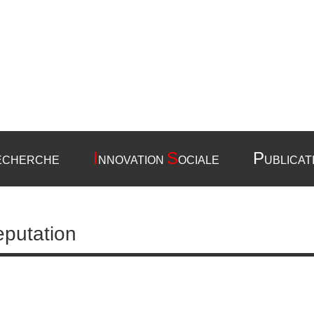
I
S
P
ECHERCHE
NNOVATION
OCIALE
UBLICAT
eputation