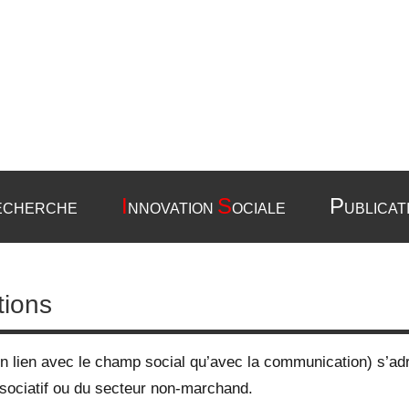
I
S
P
ECHERCHE
NNOVATION
OCIALE
UBLICAT
tions
en lien avec le champ social qu’avec la communication) s’adr
ssociatif ou du secteur non-marchand.