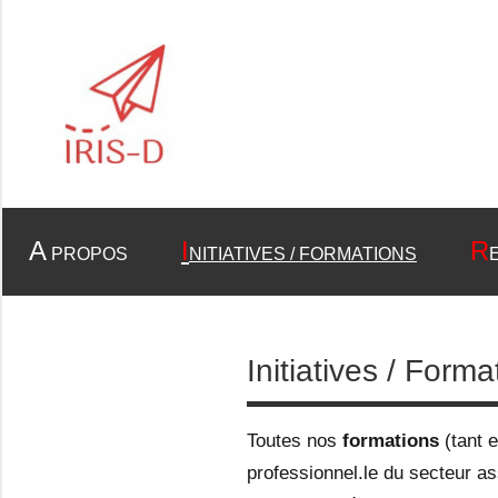
Aller
au
contenu
Association
Iris-
Recherche
et
D
Formation
A
I
R
PROPOS
NITIATIVES / FORMATIONS
Initiatives / Forma
Toutes nos
formations
(tant 
professionnel.le du secteur a