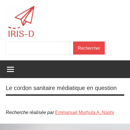
Aller
au
contenu
Iris-
Association
Rechercher
Recherche
Rechercher
D
et
Formation
Le cordon sanitaire médiatique en question
Recherche réalisée par
Emmanuel Murhula A. Nashi