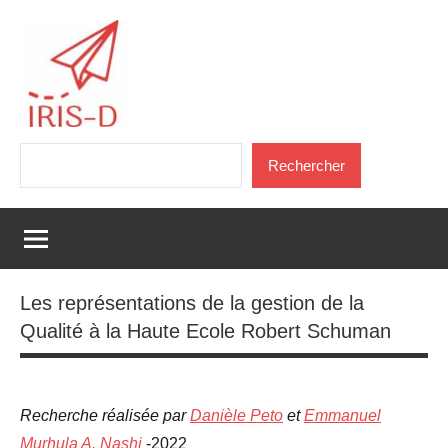
Aller
au
contenu
Iris-
Association
Rechercher
Recherche
Rechercher
D
et
Formation
Les représentations de la gestion de la
Qualité à la Haute Ecole Robert Schuman
Recherche réalisée par
Danièle Peto
et
Emmanuel
Murhula A. Nashi
-2022